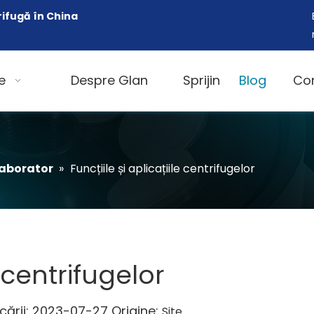
rifugă în China
e
Despre Glan
Sprijin
Blog
Co
laborator
»
Funcțiile și aplicațiile centrifugelor
e centrifugelor
cării: 2023-07-27 Origine:
Site