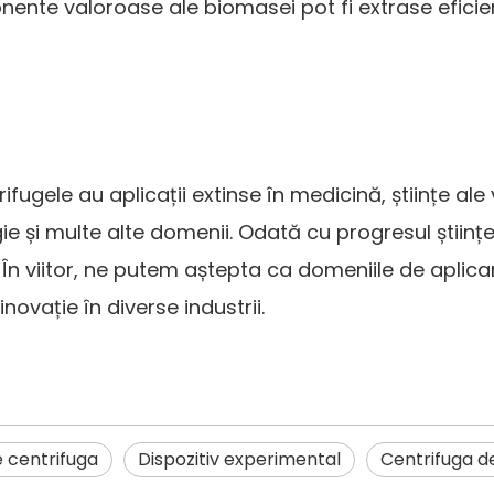
onente valoroase ale biomasei pot fi extrase efic
ugele au aplicații extinse în medicină, științe ale vi
gie și multe alte domenii. Odată cu progresul științe
n viitor, ne putem aștepta ca domeniile de aplicar
ovație în diverse industrii.
e centrifuga
Dispozitiv experimental
Centrifuga d