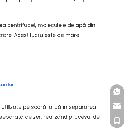
tirea centrifugei, moleculele de apă din
trare. Acest lucru este de mare
turilor
+86- 1
nt utilizate pe scară largă în separarea
inquiry
i separată de zer, realizând procesul de
+86- 1