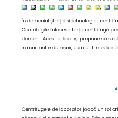
În domeniul științei și tehnologiei, centri
Centrifugile folosesc forța centrifugă p
domenii. Acest articol își propune să explo
în mai multe domenii, cum ar fi medicină, șt
A
Centrifugele de laborator joacă un rol crit