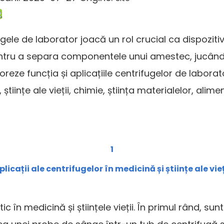
fugele de laborator joacă un rol crucial ca dispoziti
entru a separa componentele unui amestec, jucând a
reze funcția și aplicațiile centrifugelor de laborato
iințe ale vieții, chimie, știința materialelor, alimen
1
plicații ale centrifugelor în medicină și științe ale vieț
ic în medicină și științele vieții. În primul rând, su