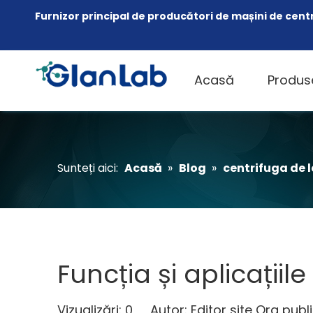
Furnizor principal de producători de mașini de cent
Acasă
Produs
Sunteți aici:
Acasă
»
Blog
»
centrifuga de 
Funcția și aplicațiil
Vizualizări:
0
Autor: Editor site Ora publi