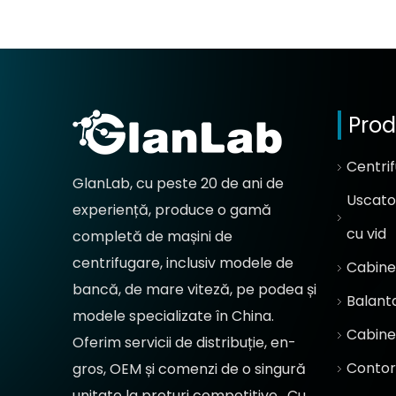
Pro
Centri
GlanLab, cu peste 20 de ani de
Uscator
experiență, produce o gamă
cu vid
completă de mașini de
centrifugare, inclusiv modele de
Cabinet
bancă, de mare viteză, pe podea și
Balanta
modele specializate în China.
Cabinet
Oferim servicii de distribuție, en-
Contor 
gros, OEM și comenzi de o singură
unitate la
preturi competitive
. Cu