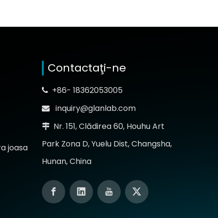
Contactaţi-ne
+86- 18362053005

inquiry@glanlab.com

Nr. 151, Clădirea 60, Houhu Art

Park Zona D, Yuelu Dist, Changsha,
a joasa
Hunan, China