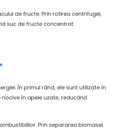
lui de fructe. Prin rotirea centrifugei,
ând suc de fructe concentrat.
e
giei. În primul rând, ele sunt utilizate în
e nocive în apele uzate, reducând
ocombustibililor. Prin separarea biomasei