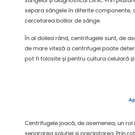
sângelui și diagnosticul clinic. Prin plas
separa sângele în diferite componente, cu
cercetarea bolilor de sânge.
În al doilea rând, centrifugele sunt, de
de mare viteză a centrifugei poate determ
pot fi folosite și pentru cultura celulară
Ap
Centrifugele joacă, de asemenea, un rol im
separarea soluției și precipitarea. Prin ro