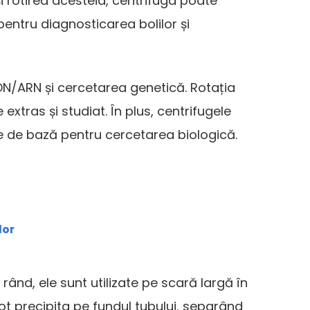
și rotirea acesteia, centrifuga poate
pentru diagnosticarea bolilor și
ADN/ARN și cercetarea genetică. Rotația
tras și studiat. În plus, centrifugele
ale de bază pentru cercetarea biologică.
lor
rând, ele sunt utilizate pe scară largă în
 pot precipita pe fundul tubului, separând