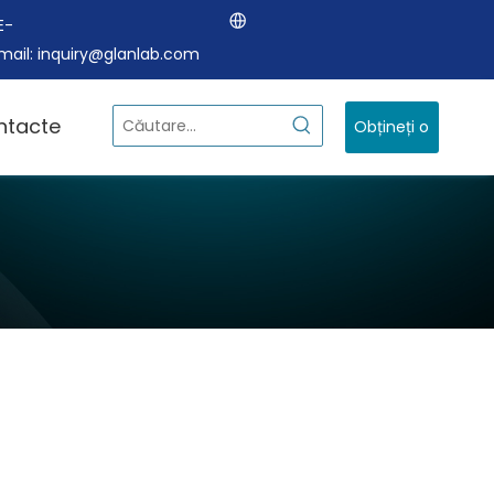
E-
mail:
inquiry@glanlab.com
ntacte
Obțineți o
cotație