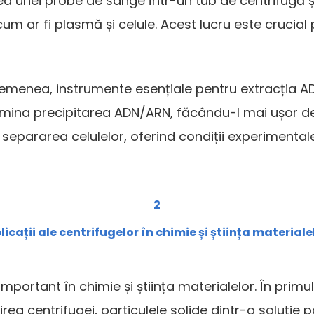
area unei probe de sânge într-un tub de centrifugă 
m ar fi plasmă și celule. Acest lucru este crucial 
 asemenea, instrumente esențiale pentru extracția 
ina precipitarea ADN/ARN, făcându-l mai ușor de ex
 și separarea celulelor, oferind condiții experiment
2
licații ale centrifugelor în chimie și știința materiale
portant în chimie și știința materialelor. În primul 
tirea centrifugei, particulele solide dintr-o soluție