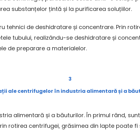
ea substanțelor țintă și la purificarea soluțiilor.
entru tehnici de deshidratare și concentrare. Prin ro
tele tubului, realizându-se deshidratare și concen
ele de preparare a materialelor.
3
ții ale centrifugelor în industria alimentară și a bău
dustria alimentară și a băuturilor. În primul rând, su
Prin rotirea centrifugei, grăsimea din lapte poate f