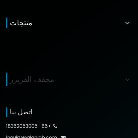
منتجات
مجفف الفريزر
اتصل بنا
+86- 18362053005

inquiry@glanlab.com
