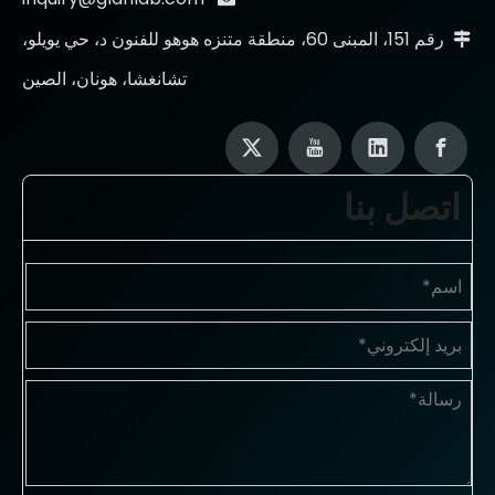
رقم 151، المبنى 60، منطقة متنزه هوهو للفنون د، حي يويلو،

تشانغشا، هونان، الصين
اتصل بنا