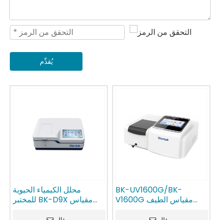
يُقدِّم
BK-UV1600G/BK-
محلل الكيمياء الحيوية
V1600G مقياس الطيف
للمختبر BK-D9X مقياس
الضوئي للأشعة المرئية/فوق
الطيف الضوئي GlanLab
البنفسجية GlanLab