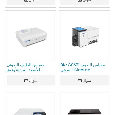
سؤال
سؤال
BK-GS821 مقياس الطيف
مقياس الطيف الضوئي
الضوئي GlanLab
للأشعة المرئية/فوق
البنفسجية من سلسلة BK-
UV/V GlanLab
سؤال
سؤال