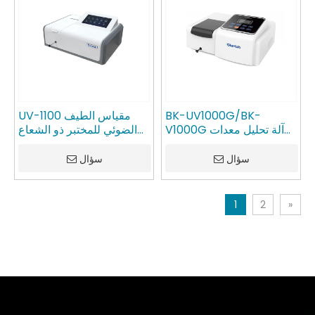
BK-UV1000G/BK-
UV-1100 مقياس الطيف
V1000G آلة تحليل معدات
الضوئي للمختبر ذو الشعاع
المختبرات مقياس الطيف
الواحد UV/VIS GlanLab
الضوئي UV/VIS GlanLab
سؤال
سؤال
1
2
»