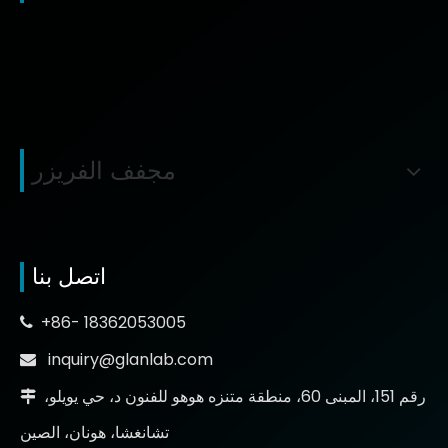
مجفف الفريزر
اتصل بنا
+86- 18362053005

inquiry@glanlab.com

رقم 151، المبنى 60، منطقة متنزه هوهو للفنون د، حي يويلو،

تشانغشا، هونان، الصين