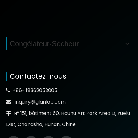
Congélateur-Sécheur
Contactez-nous
+86- 18362053005

inquiry@glanlab.com

N° 151, bâtiment 60, Houhu Art Park Area D, Yuelu

Dist, Changsha, Hunan, Chine