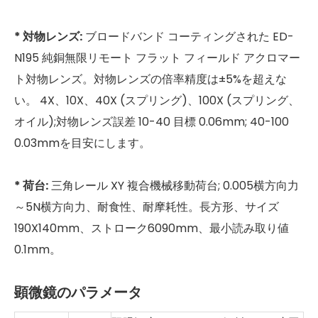
* 対物レンズ:
ブロードバンド コーティングされた ED-
N195 純銅無限リモート フラット フィールド アクロマー
ト対物レンズ。対物レンズの倍率精度は±5%を超えな
い。 4X、10X、40X (スプリング)、100X (スプリング、
オイル);対物レンズ誤差 10-40 目標 0.06mm; 40-100
0.03mmを目安にします。
* 荷台:
三角レール XY 複合機械移動荷台; 0.005横方向力
～5N横方向力、耐食性、耐摩耗性。長方形、サイズ
190X140mm、ストローク6090mm、最小読み取り値
0.1mm。
顕微鏡のパラメータ