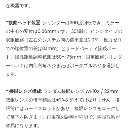
な機器です。
*観察ヘッド装置:
シリンダーは360度回転でき、ミラー
の中心の変位は0.06mmです。 30傾斜。ヒンジタイプの
双眼観察（左右のシステム間の倍率差は2.0％、視力ゼロ
での端位置の差は0.1mm）とサードパーティ接続ポー
ト、瞳孔距離調整範囲は50〜75mm、固定観察シリンダ
ーヘッドは内部六角ネジまたはポータブルネジを選択し
ます。
* 接眼レンズ構成:
ランダム接眼レンズ WF10X / 22mm;
接眼レンズの倍率精度は±2%を超えてはなりません。接
眼筒にはカードスロットがあり、接眼レンズをロックし
て落下を防ぎます。両眼視の調整が可能で、両眼観察が
容易になります。