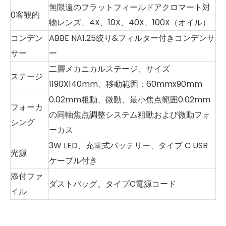
無限遠のフラットフィールドアクロマート対
0客観的
物レンズ、4X、10X、40X、100X（オイル）
コンデン
ABBE NA1.25絞り&フィルター付きコンデンサ
サー
ー
二層メカニカルステージ、サイズ
ステージ
1190X140mm、移動範囲：60mmx90mm
0.02mm粗動、微動、最小焦点範囲0.02mm
フォーカ
の同軸焦点調整システム粗動および微動フォ
シング
ーカス
3W LED、充電式バッテリー、タイプ C USB
光源
ケーブル付き
添付ファ
ダストバッグ、タイプC電源コード
イル