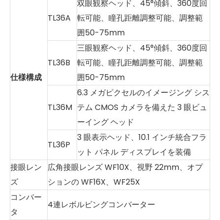
双眼観察ヘッド、45°傾斜、360度回
TL36A
転可能、瞳孔距離調整可能、調整範
囲50-75mm
三眼観察ヘッド、45°傾斜、360度回
TL36B
転可能、瞳孔距離調整可能、調整範
仕様構成
囲50-75mm
6.3 メガピクセルのイメージング シス
TL36M
テム CMOS カメラを備えた 3 眼ビュ
ーイング ヘッド
3 眼表示ヘッド、10.1 インチ統合フラ
TL36P
ット パネル ディスプレイを装備
接眼レン
広角接眼レンズ WF10X、視野 22mm、オプ
ズ
ションの WF16X、WF25X
コンバー
4連レボルビングコンバーター
タ