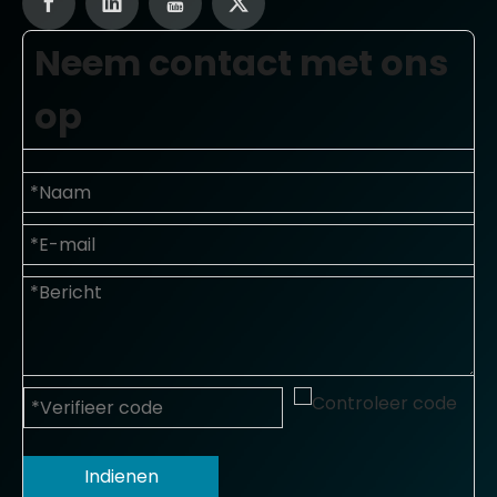
Neem contact met ons
op
Indienen