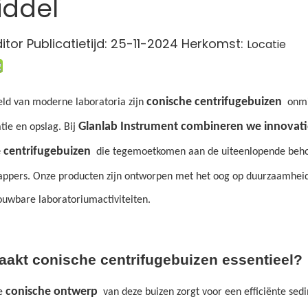
iddel
tor Publicatietijd: 25-11-2024 Herkomst:
Locatie
conische centrifugebuizen
eld van moderne laboratoria zijn
onmi
Glanlab Instrument combineren we innovati
tie en opslag. Bij
 centrifugebuizen
die tegemoetkomen aan de uiteenlopende behoef
ppers. Onze producten zijn ontworpen met het oog op duurzaamheid, v
ouwbare laboratoriumactiviteiten.
akt conische centrifugebuizen essentieel?
conische ontwerp
ke
van deze buizen zorgt voor een efficiënte sed