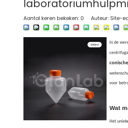
laboratoriumhulpm
Aantal keren bekeken:
0
Auteur: Site-edi
In de wer
centrifuga
conische
wetenscha
voor betr
Wat ma
Het unie