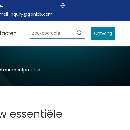
E-
mail:
inquiry@glanlab.com
tacten
Ontvang
een offerte
ratoriumhulpmiddel
w essentiële