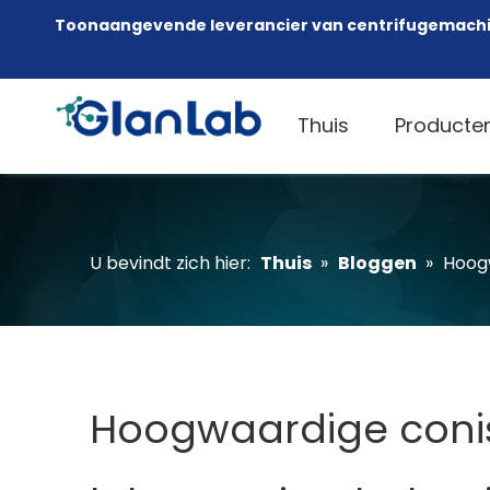
Toonaangevende leverancier van centrifugemachi
Thuis
Producte
U bevindt zich hier:
Thuis
»
Bloggen
»
Hoogw
Hoogwaardige conis