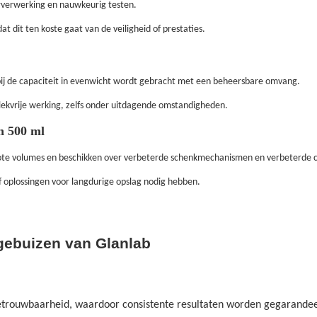
erverwerking en nauwkeurig testen.
 dit ten koste gaat van de veiligheid of prestaties.
bij de capaciteit in evenwicht wordt gebracht met een beheersbare omvang.
ekvrije werking, zelfs onder uitdagende omstandigheden.
n 500 ml
rote volumes en beschikken over verbeterde schenkmechanismen en verbeterde 
f oplossingen voor langdurige opslag nodig hebben.
gebuizen van Glanlab
betrouwbaarheid, waardoor consistente resultaten worden gegarandee