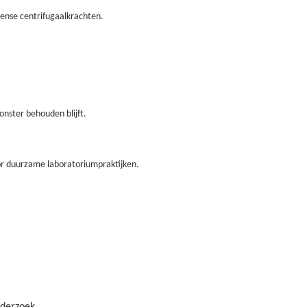
tense centrifugaalkrachten.
nster behouden blijft.
oor duurzame laboratoriumpraktijken.