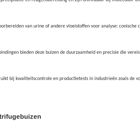
precipitatie en reagensbereiding en zijn onmisbaar bij moleculair o
orbereiden van urine of andere vloeistoffen voor analyse: conische 
bindingen bieden deze buizen de duurzaamheid en precisie die vereis
kt bij kwaliteitscontrole en productietests in industrieën zoals de 
trifugebuizen