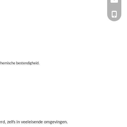
inquiry
+86-
chemische bestendigheid.
rd, zelfs in veeleisende omgevingen.