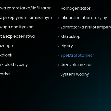
wa zamrażarka/liofilizator
Homogenizator
 z przepływem laminarnym
Inkubator laboratoryjny
aga analityczna
Zamrażarka niskotemper
t Bezpieczeństwa
Mikroskop
icznego
Pipety
kolonii
Spektrofotometr
ik elektryczny
Uszczelniacz rur
żarka
System wodny