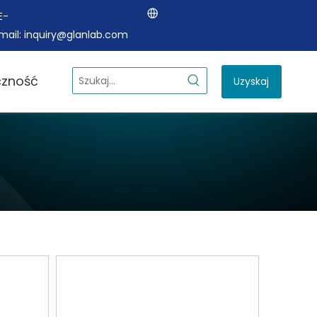
E-
mail:
inquiry@glanlab.com
czność
Uzyskaj
wycenę