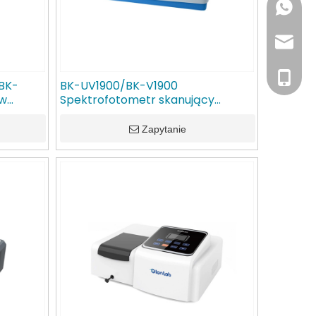
+86- 1
inquiry
+86- 1
BK-
BK-UV1900/BK-V1900
 w
Spektrofotometr skanujący
Lab
UV/VIS w świetle widzialnym
GlanLab
Zapytanie