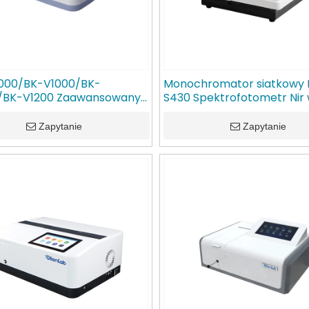
000/BK-V1000/BK-
Monochromator siatkowy 
/BK-V1200 Zaawansowany
S430 Spektrofotometr Nir
ofotometr UV-Vis GlanLab
bliskiej podczerwieni Glan
Zapytanie
Zapytanie