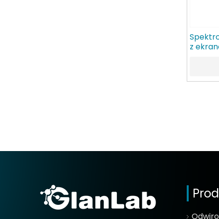
Spektr
z ekra
Prod
Odwir