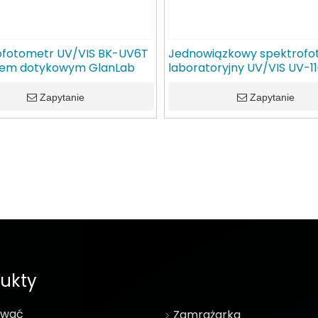
ofotometr UV/VIS BK-UV6T
Jednowiązkowy spektrofo
nem dotykowym GlanLab
laboratoryjny UV/VIS UV-1
GlanLab
Zapytanie
Zapytanie
ukty
ować
Zamrażarka