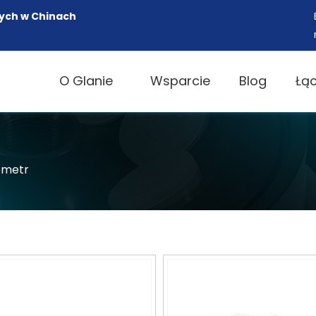
ych w Chinach
O Glanie
Wsparcie
Blog
Łą
ometr