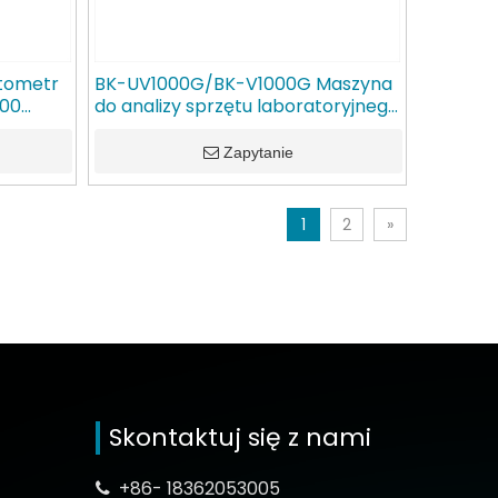
tometr
BK-UV1000G/BK-V1000G Maszyna
100
do analizy sprzętu laboratoryjnego
Spektrofotometr UV/VIS GlanLab
Zapytanie
1
2
»
Skontaktuj się z nami
+86- 18362053005
