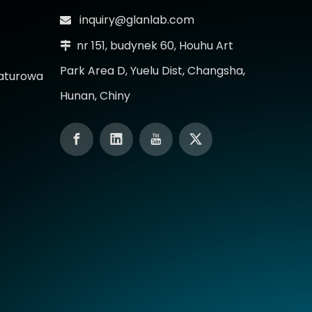
inquiry@glanlab.com

nr 151, budynek 60, Houhu Art

Park Area D, Yuelu Dist, Changsha,
aturowa
Hunan, Chiny