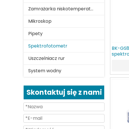
Zamrażarka niskotemperaturowa
Mikroskop
Pipety
Spektrofotometr
BK-GS8
spektr
Uszczelniacz rur
System wodny
Skontaktuj się z nami