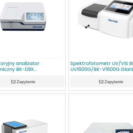
oryjny analizator
Spektrofotometr UV/VIS B
miczny BK-D9X
UV1600G/BK-V1600G Glan
ofotometr GlanLab
Zapytanie
Zapytanie