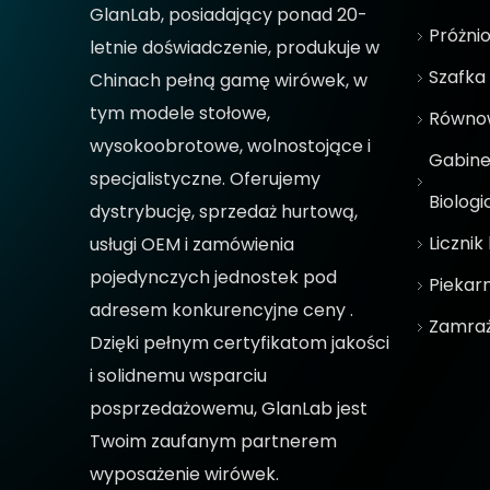
GlanLab, posiadający ponad 20-
Próżnio
letnie doświadczenie, produkuje w
Szafka
Chinach pełną gamę wirówek, w
tym modele stołowe,
Równow
wysokoobrotowe, wolnostojące i
Gabine
specjalistyczne. Oferujemy
Biolog
dystrybucję, sprzedaż hurtową,
Licznik 
usługi OEM i zamówienia
pojedynczych jednostek pod
Piekarn
adresem
konkurencyjne ceny
.
Zamra
Dzięki pełnym certyfikatom jakości
i solidnemu wsparciu
posprzedażowemu, GlanLab jest
Twoim zaufanym partnerem
wyposażenie wirówek.