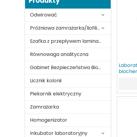
Produkty
Odwirować
Próżniowa zamrażarka/liofilizator
Szafka z przepływem laminarnym
Równowaga analityczna
Laborat
Gabinet Bezpieczeństwa Biologicznego
bioche
Spektr
Licznik kolonii
Piekarnik elektryczny
Zamrażarka
Homogenizator
Inkubator laboratoryjny