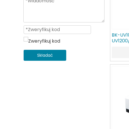
BK-UV1
UV1200
spektr
Składać