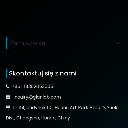
Zamrażarka
Skontaktuj się z nami
+86- 18362053005

inquiry@glanlab.com

nr 151, budynek 60, Houhu Art Park Area D, Yuelu

Dist, Changsha, Hunan, Chiny