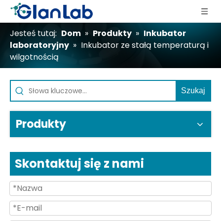
Jesteś tutaj:
Dom
»
Produkty
»
Inkubator
laboratoryjny
»
Inkubator ze stałą temperaturą i
wilgotnością
Szukaj
Produkty
Skontaktuj się z nami