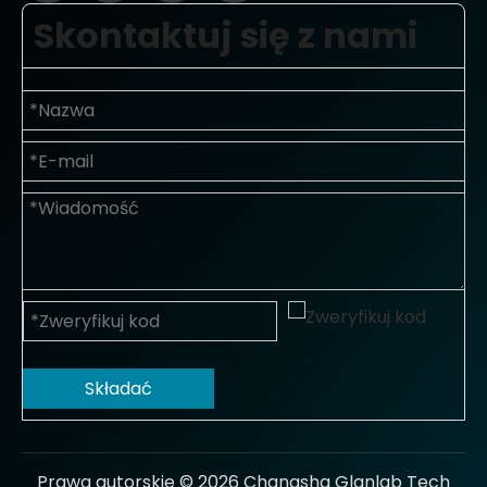
Skontaktuj się z nami
Składać
Prawa autorskie ©
2026
Changsha Glanlab Tech