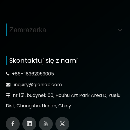
Zamrażarka
Skontaktuj się z nami
+86- 18362053005

inquiry@glanlab.com

nr 151, budynek 60, Houhu Art Park Area D, Yuelu

Dist, Changsha, Hunan, Chiny