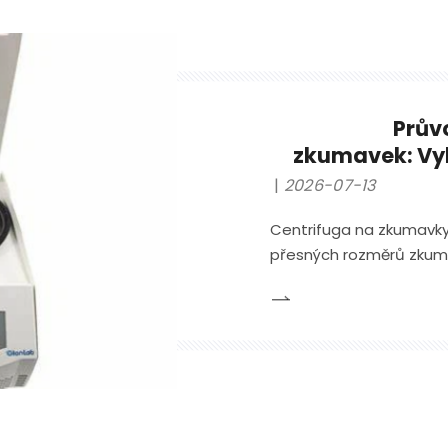
Prův
zkumavek: Vyh
2026-07-13
Centrifuga na zkumavky
přesných rozměrů zkuma
zkumavek na běh a den