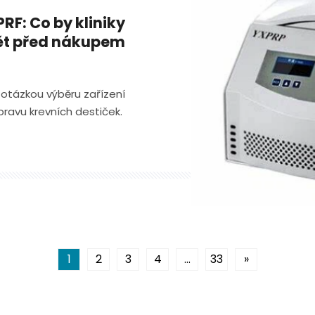
RF: Co by kliniky
ět před nákupem
n otázkou výběru zařízení
ravu krevních destiček.
1
2
3
4
...
33
»