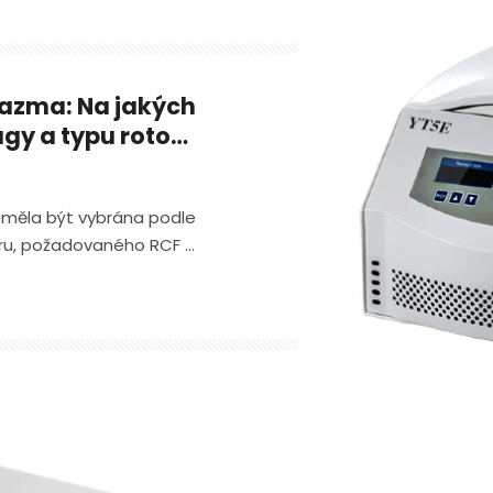
lazma: Na jakých
gy a typu rotoru
záleží?
 měla být vybrána podle
toru, požadovaného RCF a
ho zatížení laboratoře.