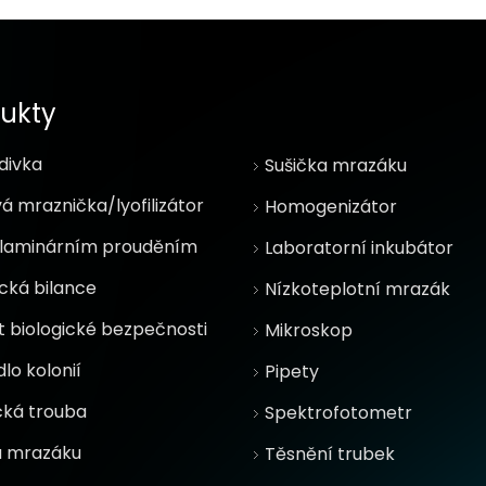
ukty
divka
Sušička mrazáku
á mraznička/lyofilizátor
Homogenizátor
s laminárním prouděním
Laboratorní inkubátor
ická bilance
Nízkoteplotní mrazák
t biologické bezpečnosti
Mikroskop
lo kolonií
Pipety
cká trouba
Spektrofotometr
a mrazáku
Těsnění trubek