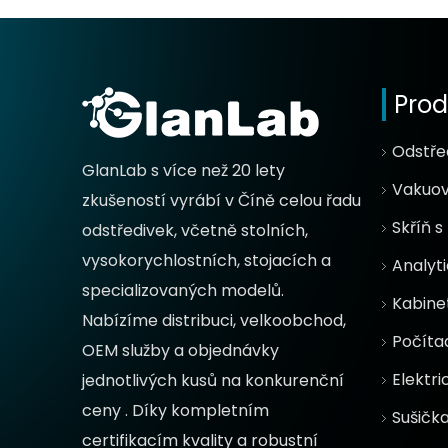
Prod
Odstře
GlanLab s více než 20 lety
Vakuov
zkušeností vyrábí v Číně celou řadu
Skříň 
odstředivek, včetně stolních,
vysokorychlostních, stojacích a
Analyt
specializovaných modelů.
Kabine
Nabízíme distribuci, velkoobchod,
Počítad
OEM služby a objednávky
Elektri
jednotlivých kusů na
konkurenční
ceny
. Díky kompletním
Sušičk
certifikacím kvality a robustní