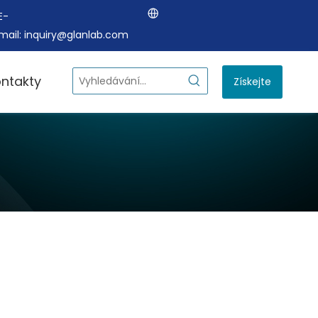
E-
mail:
inquiry@glanlab.com
ntakty
Získejte
cenovou
nabídku