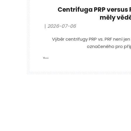
Centrifuga PRP versus P
měly věd
2026-07-06
Výběr centrifugy PRP vs. PRF není je
označeného pro příp