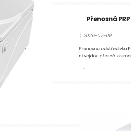
Přenosná PRP 
2026-07-09
Přenosná odstředivka PR
ní vejdou přesné zkuma
zvládne normální počet
fungovat v dostupném 