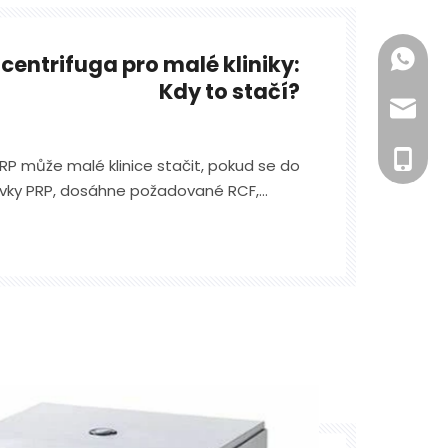
+86- 1
centrifuga pro malé kliniky:
Kdy to stačí?
inquiry
+86- 1
P může malé klinice stačit, pokud se do
vky PRP, dosáhne požadované RCF,
 zkumavek na schůzku a bude spolehlivě
prostoru.