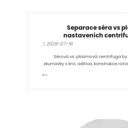
Separace séra vs p
nastaveních centrifu
2026-07-16
Sérová vs. plazmová centrifuga by
zkumavky s krví, aditiva, konstrukce ro
času a denního pracovní