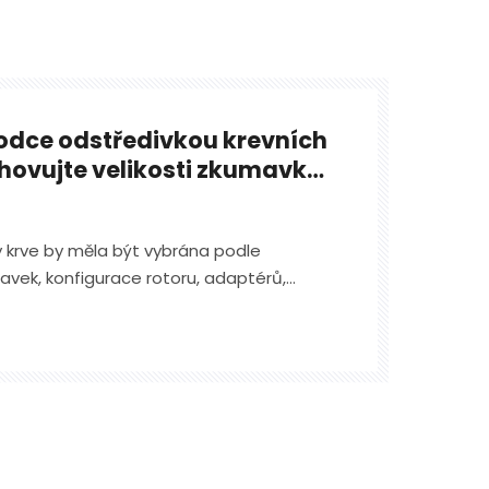
odce odstředivkou krevních
ovujte velikosti zkumavky,
rotoru a kapacitě
 krve by měla být vybrána podle
vek, konfigurace rotoru, adaptérů,
ního objemu vzorku.