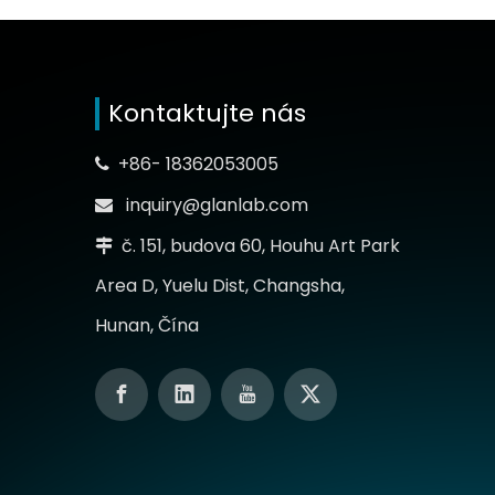
Kontaktujte nás
+86- 18362053005

inquiry@glanlab.com

č. 151, budova 60, Houhu Art Park

Area D, Yuelu Dist, Changsha,
Hunan, Čína