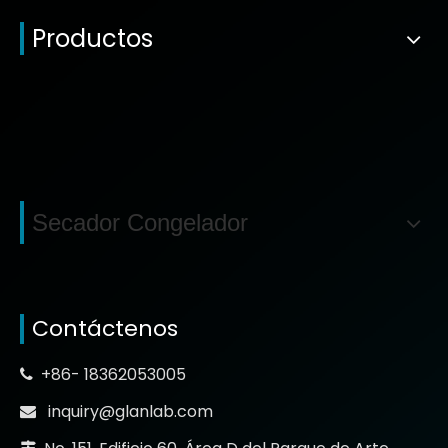
Productos
Secador Congelador
Contáctenos
+86- 18362053005

inquiry@glanlab.com
