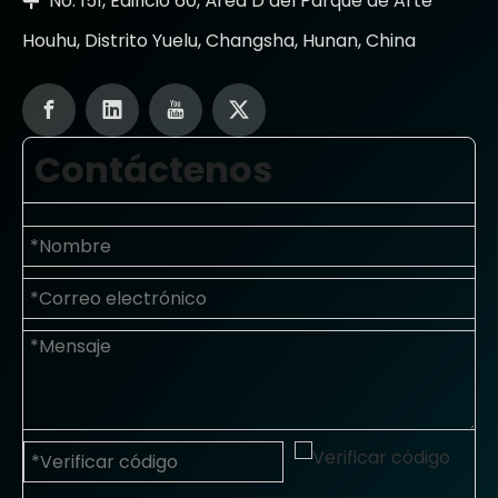
No. 151, Edificio 60, Área D del Parque de Arte

Houhu, Distrito Yuelu, Changsha, Hunan, China
Contáctenos