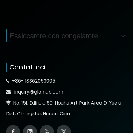
Essiccatore con congelatore
Contattaci
+86- 18362053005

inquiry@glanlab.com

No. 151, Edificio 60, Houhu Art Park Area D, Yuelu

Dist, Changsha, Hunan, Cina