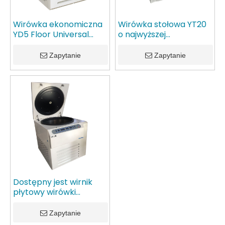
Wirówka ekonomiczna
Wirówka stołowa YT20
YD5 Floor Universal
o najwyższej
Bank Blood Bank
specyfikacji, siła
odśrodkowa powyżej
Zapytanie
Zapytanie
30000
Dostępny jest wirnik
płytowy wirówki
chłodzonej o dużej
pojemności i dużej
Zapytanie
prędkości YF12R