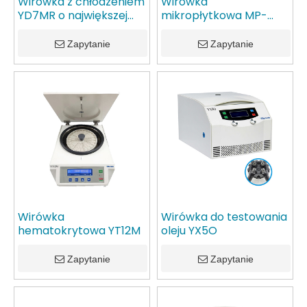
Wirówka z chłodzeniem
Wirówka
YD7MR o największej
mikropłytkowa MP-
pojemności. Certyfikat
2500
CE. Worki na krew. Bank
Zapytanie
Zapytanie
krwi. Popularny
Wirówka
Wirówka do testowania
hematokrytowa YT12M
oleju YX5O
Zapytanie
Zapytanie