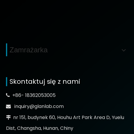
Zamrażarka
Skontaktuj się z nami
+86- 18362053005

inquiry@glanlab.com

nr 151, budynek 60, Houhu Art Park Area D, Yuelu

Dist, Changsha, Hunan, Chiny