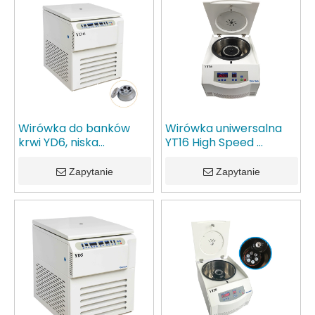
Wirówka do banków
Wirówka uniwersalna
krwi YD6, niska
YT16 High Speed ​​
prędkość 6000
Micro/30ml/50ml/100ml/
obr./min, stojąca na
Zapytanie
Zapytanie
podłodze wirówka z
chłodzeniem