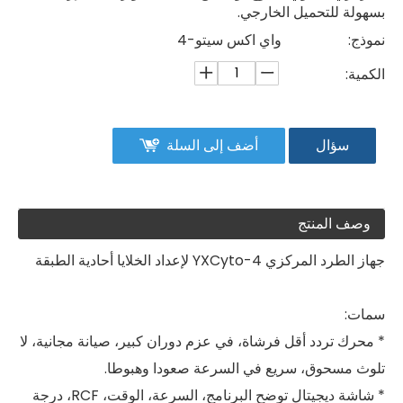
بسهولة للتحميل الخارجي.
نموذج:
واي اكس سيتو-4
الكمية:
سؤال
أضف إلى السلة
وصف المنتج
جهاز الطرد المركزي YXCyto-4 لإعداد الخلايا أحادية الطبقة
سمات:
* محرك تردد أقل فرشاة، في عزم دوران كبير، صيانة مجانية، لا
تلوث مسحوق، سريع في السرعة صعودا وهبوطا.
* شاشة ديجيتال توضح البرنامج، السرعة، الوقت، RCF، درجة