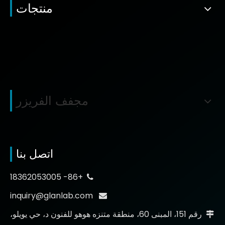
منتجات
مجفف الفريزر
اتصل بنا
+86- 18362053005

inquiry@glanlab.com

رقم 151، المبنى 60، منطقة متنزه هوهو للفنون د، حي يويلو،
