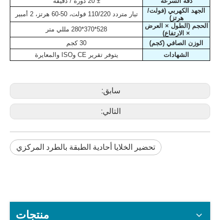
دقة السرعة
± 20 دورة / دقيقة
الجهد الكهربي (فولت/
تيار متردد 110/220 فولت، 50-60 هرتز، 2 أمبير
هرتز)
الحجم (الطول × العرض
528*370*280 مللي متر
× الارتفاع)
الوزن الصافي (كجم)
30 كجم
الشهادات
يتوفر تقرير CE وISO والمعايرة
سابق:
التالي:
تحضير الخلايا أحادية الطبقة بالطرد المركزي
منتجات