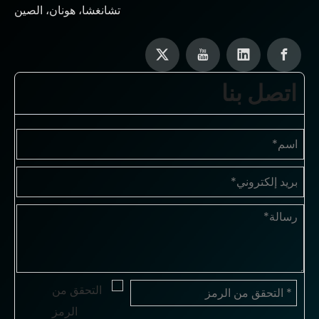
تشانغشا، هونان، الصين
اتصل بنا